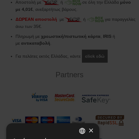
Αποστολή με
ή
σε όλη την Ελλάδα
μόνο
με 4,01€
, ανεξαρτήτως βάρους.
ΔΩΡΕΑΝ αποστολή
με
ή
για παραγγελίες
άνω των 35€.
Πληρωμή με
χρεωστική/πιστωτική κάρτα
,
IRIS
ή
με
αντικαταβολή
.
Για πελάτες εκτός Ελλάδας, κάντε
click εδώ
Partners
×