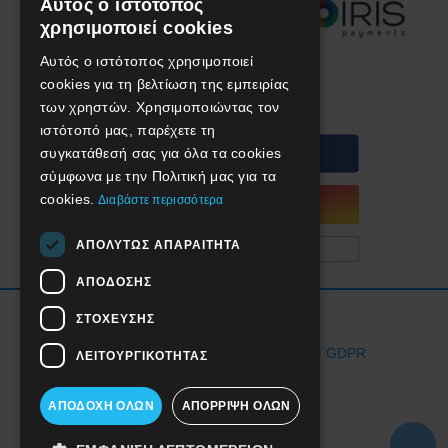
Αυτός ο ιστότοπος
GREEK
χρησιμοποιεί cookies
ENGLISH
Αυτός ο ιστότοπος χρησιμοποιεί
We are social!
cookies για τη βελτίωση της εμπειρίας
των χρηστών. Χρησιμοποιώντας τον
ιστότοπό μας, παρέχετε τη
συγκατάθεσή σας για όλα τα cookies
σύμφωνα με την Πολιτική μας για τα
cookies.
Διαβάστε περισσότερα
ΑΠΟΛΎΤΩΣ ΑΠΑΡΑΊΤΗΤΑ
ΑΠΌΔΟΣΗΣ
Όροι Χρήσης Ιστοσελίδας
ΣΤΌΧΕΥΣΗΣ
Προστασία Προσωπικών Δεδομένων - GDPR
ΛΕΙΤΟΥΡΓΙΚΌΤΗΤΑΣ
Επιστροφές
ΑΠΟΔΟΧΉ ΌΛΩΝ
ΑΠΌΡΡΙΨΗ ΌΛΩΝ
Ασφάλεια συναλλαγών