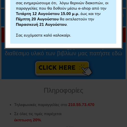
σας ενημερώσουμε ότι, λόγω θερινών διακοπών, οι
παραγγελίες που θα δοθούν μέσω e-shop από την
Τετάρτη 12 Αυγούστου 15.00 μ.μ.
έως και την
Δυνατότητα πληρωμής με κάρτα, IRIS ή αντικαταβολή
Πέμπτη 20 Αυγούστου
θα εκτελεστούν την
Παρασκευή 21 Αυγούστου
.
Σας ευχόμαστε καλό καλοκαίρι.
Για να αποκτήσετε το ηχητικό υλικό ή άλλο
διαθέσιμο υλικό των βιβλίων μας πατήστε εδώ
Πληροφορίες
Τηλεφωνικές παραγγελίες στο
210.55.73.470
Σε όλες τις τιμές παρέχεται
έκπτωση 20%
.