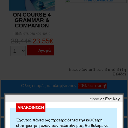
ON COURSE 4
GRAMMAR &
COMPANION
ISBN
978-960-409-405-9
29,44€
23,55€
Αγορά
Εμφανίζονται 1 εως 3 από 3 (1η
Σελίδα)
Όλες οι τιμές περιλαμβάνουν
20% έκπτωση!
close
or Esc Key
Τηλεφωνικές παραγγελίες στο
210.5573.470
ΑΝΑΚΟΙΝΩΣΗ
Έχοντας πάντα ως προτεραιότητα την καλύτερη
ΔΩΡΕΑΝ ΑΠΟΣΤΟΛΗ
άνω των 35€ με
ή
εξυπηρέτηση όλων των πελατών μας, θα θέλαμε να