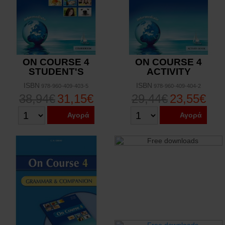
ON COURSE 4
ON COURSE 4
STUDENT'S
ACTIVITY
ISBN
ISBN
978-960-409-403-5
978-960-409-404-2
38,94€
31,15€
29,44€
23,55€
Αγορά
Αγορά
Για να αποκτήσετε το
διαθέσιμο ηχητικό
υλικό ή άλλο
συνοδευτικό υλικό του
βιβλίου, πατήστε στον
παρακάτω σύνδεσμο.