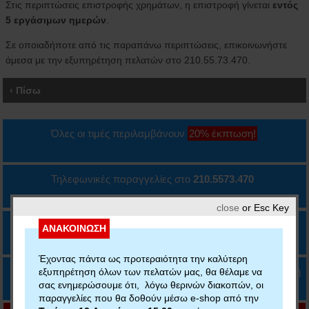
Στις περιπτώσεις επιστροφής χρημάτων, η επιστροφή γίνεται
εντός
5 εργάσιμων ημερών
.
Σε οποιαδήποτε από τις παραπάνω περιπτώσεις, επικοινωνήστε
άμεσα με την εξυπηρέτηση πελατών στο 210.55.73.470.
‹ Πίσω
Όλες οι τιμές περιλαμβάνουν
20% έκπτωση!
Τηλεφωνικές παραγγελίες στο
210.5573.470
close
or Esc Key
ΔΩΡΕΑΝ ΑΠΟΣΤΟΛΗ
άνω των 35€ με
ή
ΑΝΑΚΟΙΝΩΣΗ
Έχοντας πάντα ως προτεραιότητα την καλύτερη
Δυνατότητα πληρωμής με κάρτα, IRIS ή αντικαταβολή
εξυπηρέτηση όλων των πελατών μας, θα θέλαμε να
σας ενημερώσουμε ότι, λόγω θερινών διακοπών, οι
παραγγελίες που θα δοθούν μέσω e-shop από την