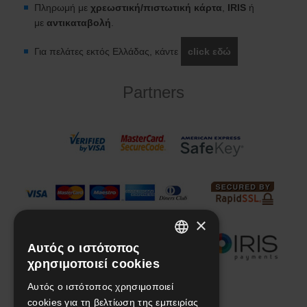
Πληρωμή με
χρεωστική/πιστωτική κάρτα
,
IRIS
ή
με
αντικαταβολή
.
Για πελάτες εκτός Ελλάδας, κάντε
click εδώ
Partners
×
Αυτός ο ιστότοπος
GREEK
χρησιμοποιεί cookies
ENGLISH
Αυτός ο ιστότοπος χρησιμοποιεί
We are social!
cookies για τη βελτίωση της εμπειρίας