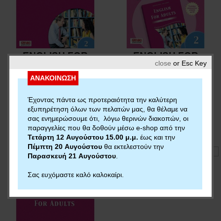
ENGLISH FOR
ENGLISH FOR
close
or Esc Key
ADULTS 2 ACTIVITY
ADULTS 2
GRAMMAR &
ΑΝΑΚΟΙΝΩΣΗ
ISBN
978-960-409-144-7
COMPANION
48,46€
38,77€
ISBN
978-960-409-137-9
Έχοντας πάντα ως προτεραιότητα την καλύτερη
Αγορά
47,53€
38,02€
εξυπηρέτηση όλων των πελατών μας, θα θέλαμε να
σας ενημερώσουμε ότι, λόγω θερινών διακοπών, οι
Αγορά
παραγγελίες που θα δοθούν μέσω e-shop από την
Τετάρτη 12 Αυγούστου 15.00 μ.μ.
έως και την
Πέμπτη 20 Αυγούστου
θα εκτελεστούν την
Παρασκευή 21 Αυγούστου
.
Για να αποκτήσετε το
Σας ευχόμαστε καλό καλοκαίρι.
διαθέσιμο ηχητικό
υλικό ή άλλο
συνοδευτικό υλικό του
βιβλίου, πατήστε στον
παρακάτω σύνδεσμο.