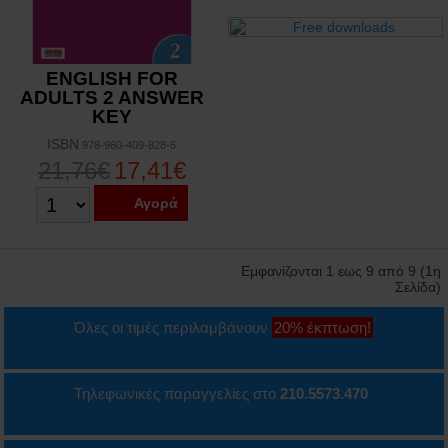
ENGLISH FOR
ADULTS 2 ANSWER
KEY
ISBN
978-960-409-828-6
21,76€
17,41€
Αγορά
Εμφανίζονται 1 εως 9 από 9 (1η
Σελίδα)
Όλες οι τιμές περιλαμβάνουν
20% έκπτωση!
Τηλεφωνικές παραγγελίες στο
210.5573.470