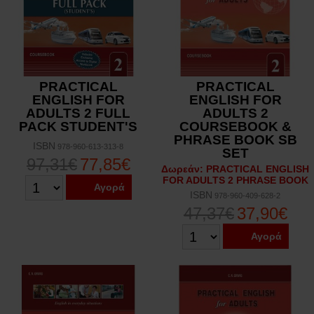
PRACTICAL
PRACTICAL
ENGLISH FOR
ENGLISH FOR
ADULTS 2 FULL
ADULTS 2
PACK STUDENT'S
COURSEBOOK &
PHRASE BOOK SB
ISBN
978-960-613-313-8
SET
97,31€
77,85€
Δωρεάν: PRACTICAL ENGLISH
FOR ADULTS 2 PHRASE BOOK
Αγορά
ISBN
978-960-409-628-2
47,37€
37,90€
Αγορά