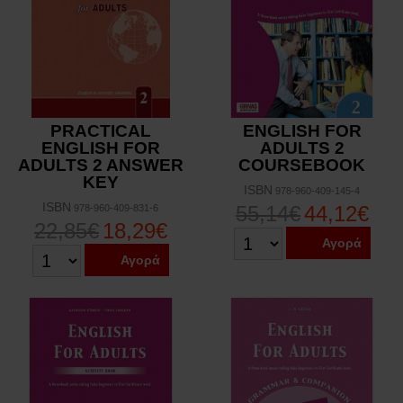
PRACTICAL
ENGLISH FOR
ENGLISH FOR
ADULTS 2
ADULTS 2 ANSWER
COURSEBOOK
KEY
ISBN
978-960-409-145-4
ISBN
55,14€
44,12€
978-960-409-831-6
22,85€
18,29€
Αγορά
Αγορά