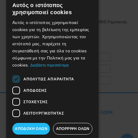
Αυτός ο ιστότοπος
GREEK
χρησιμοποιεί cookies
ENGLISH
Αυτός ο ιστότοπος χρησιμοποιεί
cookies για τη βελτίωση της εμπειρίας
των χρηστών. Χρησιμοποιώντας τον
We are social!
ιστότοπό μας, παρέχετε τη
συγκατάθεσή σας για όλα τα cookies
σύμφωνα με την Πολιτική μας για τα
cookies.
Διαβάστε περισσότερα
ΑΠΟΛΎΤΩΣ ΑΠΑΡΑΊΤΗΤΑ
ΑΠΌΔΟΣΗΣ
Όροι Χρήσης Ιστοσελίδας
ΣΤΌΧΕΥΣΗΣ
Προστασία Προσωπικών Δεδομένων - GDPR
ΛΕΙΤΟΥΡΓΙΚΌΤΗΤΑΣ
Επιστροφές
ΑΠΟΔΟΧΉ ΌΛΩΝ
ΑΠΌΡΡΙΨΗ ΌΛΩΝ