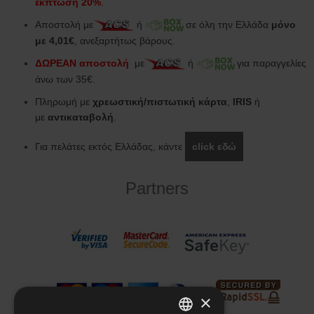
έκπτωση 20%
.
Αποστολή με
ή
σε όλη την Ελλάδα
μόνο
με 4,01€
, ανεξαρτήτως βάρους.
ΔΩΡΕΑΝ αποστολή
με
ή
για παραγγελίες
άνω των 35€.
Πληρωμή με
χρεωστική/πιστωτική κάρτα
,
IRIS
ή
με
αντικαταβολή
.
Για πελάτες εκτός Ελλάδας, κάντε
click εδώ
Partners
×