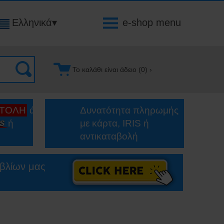
Ελληνικά
▾
e-shop menu
Το καλάθι είναι άδειο (
0
) ›
ΣΤΟΛΗ
άνω
Δυνατότητα πληρωμής
ή
με κάρτα, IRIS ή
αντικαταβολή
ιβλίων μας