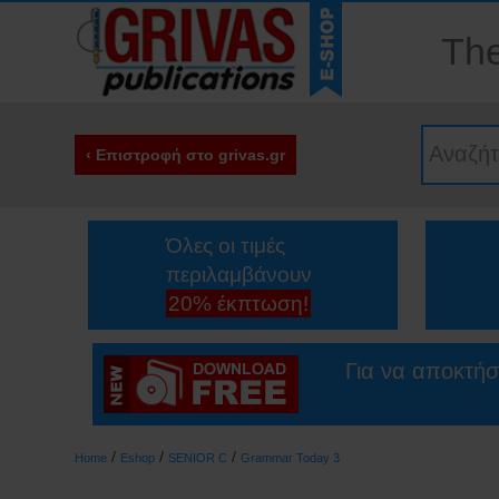
The
‹ Επιστροφή στο grivas.gr
Όλες οι τιμές
περιλαμβάνουν
20% έκπτωση!
Για να αποκτήσ
/
/
/
Home
Eshop
SENIOR C
Grammar Today 3