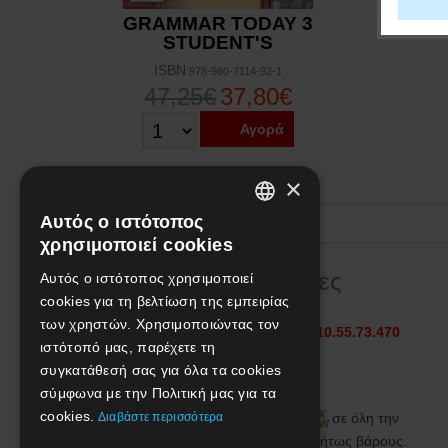
GRAMMAR TODAY 3
STUDENT'S
ISBN
978-960-7114-92-1
47,25€
37,80€
Αγορά
×
Αυτός ο ιστότοπος
GREEK
χρησιμοποιεί cookies
ENGLISH
Πληροφορίες
Αυτός ο ιστότοπος χρησιμοποιεί
cookies για τη βελτίωση της εμπειρίας
των χρηστών. Χρησιμοποιώντας τον
Τηλεφωνικές παραγγελίες στο
210.55.73.470
ιστότοπό μας, παρέχετε τη
Σε όλες τις τιμές παρέχεται
συγκατάθεσή σας για όλα τα cookies
έκπτωση 20%
.
σύμφωνα με την Πολιτική μας για τα
cookies.
Διαβάστε περισσότερα
Αποστολή με
ή
σε όλη την
Ελλάδα
μόνο με 4,01€
, ανεξαρτήτως βάρους.