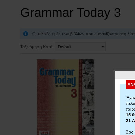
Grammar Today 3
Οι τελικές τιμές των βιβλίων που εμφανίζονται στη λ
Ταξινόμηση Κατά:
ΑΝ
Έχον
πελα
παρα
15.0
21 
Σας 