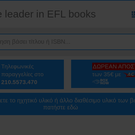
 leader in EFL books
Τηλεφωνικές
ΔΩΡΕΑΝ ΑΠΟ
παραγγελίες στο
των 35€ με
210.5573.470
ετε το ηχητικό υλικό ή άλλο διαθέσιμο υλικό των β
πατήστε εδώ