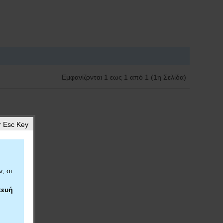
Εμφανίζονται 1 εως 1 από 1 (1η Σελίδα)
 Esc Key
, οι
ευή