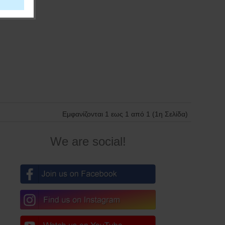
Εμφανίζονται 1 εως 1 από 1 (1η Σελίδα)
We are social!