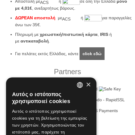
Αποστολή με
ή
σε όλη την Ελλάδα
μόνο
με 4,01€
, ανεξαρτήτως βάρους.
ΔΩΡΕΑΝ αποστολή
με
ή
για παραγγελίες
άνω των 35€.
Πληρωμή με
χρεωστική/πιστωτική κάρτα
,
IRIS
ή
με
αντικαταβολή
.
Για πελάτες εκτός Ελλάδας, κάντε
click εδώ
Partners
×
Αυτός ο ιστότοπος
GREEK
χρησιμοποιεί cookies
ENGLISH
Αυτός ο ιστότοπος χρησιμοποιεί
cookies για τη βελτίωση της εμπειρίας
των χρηστών. Χρησιμοποιώντας τον
We are social!
ιστότοπό μας, παρέχετε τη