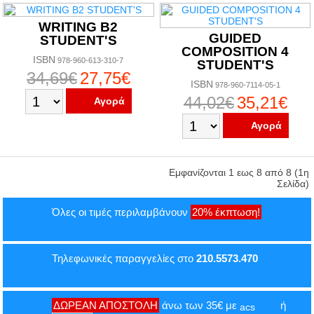
WRITING B2
GUIDED
STUDENT'S
COMPOSITION 4
ISBN
978-960-613-310-7
STUDENT'S
34,69€
27,75€
ISBN
978-960-7114-05-1
44,02€
35,21€
Αγορά
Αγορά
Εμφανίζονται 1 εως 8 από 8 (1η
Σελίδα)
Όλες οι τιμές περιλαμβάνουν
20% έκπτωση!
Τηλεφωνικές παραγγελίες στο
210.5573.470
ΔΩΡΕΑΝ ΑΠΟΣΤΟΛΗ
άνω των 35€ με
ή