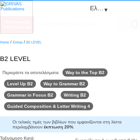
Ελληνικά
▾
0
‹ Επιστροφή
στο grivas.gr
/
/
Home
Eshop
B2 LEVEL
B2 LEVEL
Περιορίστε τα αποτελέσματα:
Way to the Top B2
Level Up B2
Way to Grammar B2
Grammar in Focus B2
Writing B2
Guided Composition & Letter Writing 4
Οι τελικές τιμές των βιβλίων που εμφανίζονται στη λίστα
περιλαμβάνουν
έκπτωση 20%
.
Ταξινόμηση Κατά: