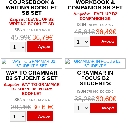
COURSEBOOK &
WORKBOOK &
WRITING BOOKLET
COMPANION SB SET
SB SET
Δωρεάν: LEVEL UP B2
COMPANION SB
Δωρεάν: LEVEL UP B2
WRITING BOOKLET SB
ISBN
978-960-409-876-7
ISBN
45,61€
36,49€
978-960-409-875-0
45,99€
36,79€
Αγορά
Αγορά
WAY TO GRAMMAR
GRAMMAR IN
B2 STUDENT'S SET
FOCUS B2
STUDENT'S
Δωρεάν: WAY TO GRAMMAR
B2 SUPPLEMENTARY
ISBN
978-960-409-939-9
BOOKLET
38,26€
30,60€
ISBN
978-960-613-205-6
38,26€
30,60€
Αγορά
Αγορά