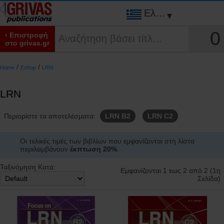
Ελληνικά
▾
0
‹ Επιστροφή
στο grivas.gr
/
/
Home
Eshop
LRN
LRN
Περιορίστε τα αποτελέσματα:
LRN B2
LRN C2
Οι τελικές τιμές των βιβλίων που εμφανίζονται στη λίστα
περιλαμβάνουν
έκπτωση 20%
.
Ταξινόμηση Κατά:
Εμφανίζονται 1 εως 2 από 2 (1η
Σελίδα)