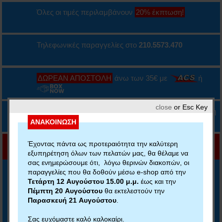
Όλες οι τιμές περιλαμβάνουν
20% έκπτωση!
Τηλεφωνικές παραγγελίες στο
210.5573.470
ΔΩΡΕΑΝ ΑΠΟΣΤΟΛΗ
άνω των 35€ με
ή
close
or Esc Key
Δυνατότητα πληρωμής με κάρτα, IRIS ή αντικαταβολή
ΑΝΑΚΟΙΝΩΣΗ
Έχοντας πάντα ως προτεραιότητα την καλύτερη
εξυπηρέτηση όλων των πελατών μας, θα θέλαμε να
σας ενημερώσουμε ότι, λόγω θερινών διακοπών, οι
Για να αποκτήσετε το ηχητικό υλικό ή άλλο
παραγγελίες που θα δοθούν μέσω e-shop από την
διαθέσιμο υλικό των βιβλίων μας πατήστε εδώ
Τετάρτη 12 Αυγούστου 15.00 μ.μ.
έως και την
Πέμπτη 20 Αυγούστου
θα εκτελεστούν την
Παρασκευή 21 Αυγούστου
.
Σας ευχόμαστε καλό καλοκαίρι.