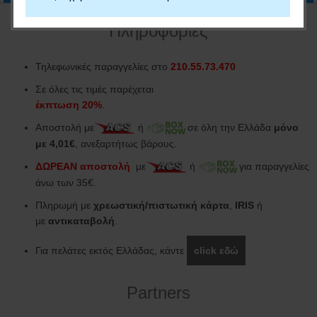
Πληροφορίες
Τηλεφωνικές παραγγελίες στο
210.55.73.470
Σε όλες τις τιμές παρέχεται
έκπτωση 20%
.
Αποστολή με
ή
σε όλη την Ελλάδα
μόνο
με 4,01€
, ανεξαρτήτως βάρους.
ΔΩΡΕΑΝ αποστολή
με
ή
για παραγγελίες
άνω των 35€.
Πληρωμή με
χρεωστική/πιστωτική κάρτα
,
IRIS
ή
με
αντικαταβολή
.
Για πελάτες εκτός Ελλάδας, κάντε
click εδώ
Partners