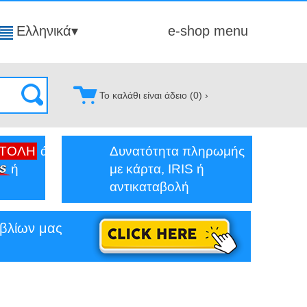
Ελληνικά
▾
e-shop menu
Το καλάθι είναι άδειο (
0
) ›
ΣΤΟΛΗ
άνω
Δυνατότητα πληρωμής
ή
με κάρτα, IRIS ή
αντικαταβολή
ιβλίων μας