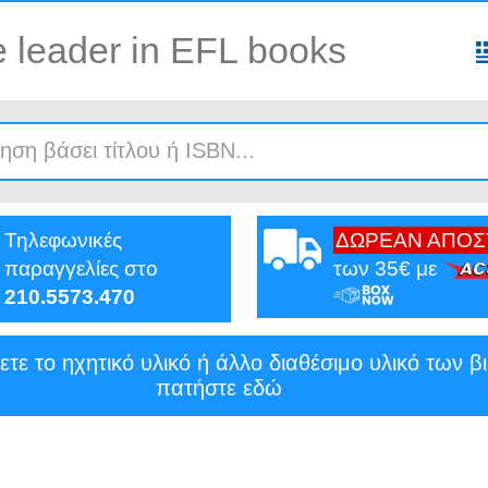
 leader in EFL books
Τηλεφωνικές
ΔΩΡΕΑΝ ΑΠΟ
παραγγελίες στο
των 35€ με
210.5573.470
ετε το ηχητικό υλικό ή άλλο διαθέσιμο υλικό των β
πατήστε εδώ