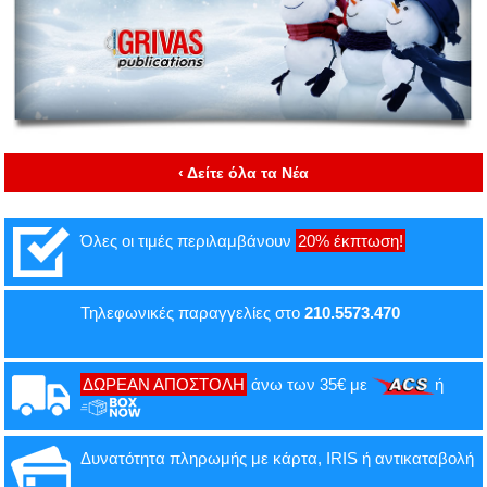
‹ Δείτε όλα τα Νέα
Όλες οι τιμές περιλαμβάνουν
20% έκπτωση!
Τηλεφωνικές παραγγελίες στο
210.5573.470
ΔΩΡΕΑΝ ΑΠΟΣΤΟΛΗ
άνω των 35€ με
ή
Δυνατότητα πληρωμής με κάρτα, IRIS ή αντικαταβολή