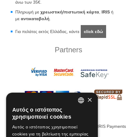
άνω των 35€.
Πληρωμή με
χρεωστική/πιστωτική κάρτα
,
IRIS
ή
με
αντικαταβολή
.
Για πελάτες εκτός Ελλάδας, κάντε
click εδώ
Partners
×
Αυτός ο ιστότοπος
GREEK
χρησιμοποιεί cookies
ENGLISH
Αυτός ο ιστότοπος χρησιμοποιεί
cookies για τη βελτίωση της εμπειρίας