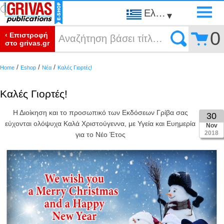
Ελληνικά
▾
0
‹ Επιστροφή
στο grivas.gr
/
/
/
Home
Eshop
Νέα
Καλές Γιορτές!
Καλές Γιορτές!
Η Διοίκηση και το προσωπικό των Εκδόσεων Γρίβα σας
30
εύχονται ολόψυχα Καλά Χριστούγεννα, με Υγεία και Ευημερία
Nov
2018
για το Νέο Έτος