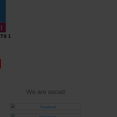
TS 1
€
We are social!