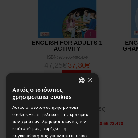
ENGLISH FOR ADULTS 1
ENG
ACTIVITY
GRA
ISBN:
978-960-409-140-9
47,25€
37,80€
Αγορά
×
Αυτός ο ιστότοπος
GREEK
χρησιμοποιεί cookies
ENGLISH
Πληροφορίες
Αυτός ο ιστότοπος χρησιμοποιεί
cookies για τη βελτίωση της εμπειρίας
των χρηστών. Χρησιμοποιώντας τον
Τηλεφωνικές παραγγελίες στο
210.55.73.470
ιστότοπό μας, παρέχετε τη
Σε όλες τις τιμές παρέχεται
συγκατάθεσή σας για όλα τα cookies