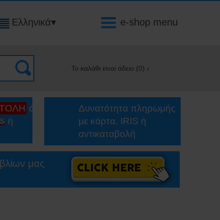
Ελληνικά
▾
e-shop menu
Το καλάθι είναι άδειο (
0
) ›
ΣΤΟΛΗ
άνω
Δυνατότητα πληρωμής
ή
με κάρτα, IRIS ή
αντικαταβολή
ιβλίων μας