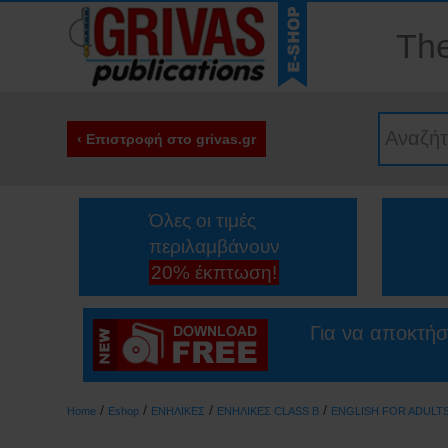
The
‹ Επιστροφή στο grivas.gr
Όλες οι τιμές
περιλαμβάνουν
20% έκπτωση!
Για να αποκτήσ
/
/
/
/
Home
Eshop
ΕΝΗΛΙΚΕΣ
ΕΝΗΛΙΚΕΣ CLASS B
ENGLISH FOR ADULT