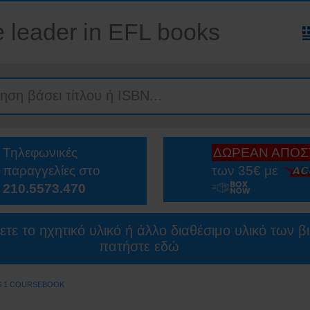
 leader in EFL books
Τηλεφωνικές
ΔΩΡΕΑΝ ΑΠΟ
παραγγελίες στο
των 35€ με
210.5573.470
ετε το ηχητικό υλικό ή άλλο διαθέσιμο υλικό των β
πατήστε εδώ
S 1 COURSEBOOK