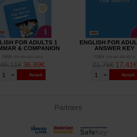
LISH FOR ADULTS 1
ENGLISH FOR ADUL
MMAR & COMPANION
ANSWER KEY
ISBN:
ISBN:
978-960-409-134-8
978-960-409-827-9
46,11€
36,89€
21,76€
17,41
Αγορά
Αγορά
Partners