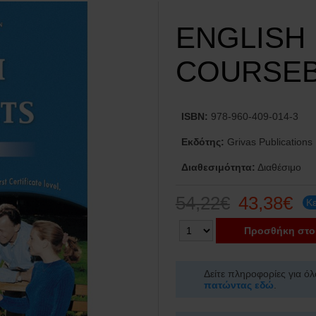
ENGLISH 
COURSE
ISBN:
978-960-409-014-3
Εκδότης:
Grivas Publications
Διαθεσιμότητα:
Διαθέσιμο
54,22€
43,38€
Κε
Προσθήκη στο
Δείτε πληροφορίες για όλ
πατώντας εδώ
.