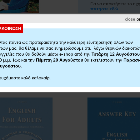
Για να αποκτήσετε το ηχη
πατήστε εδώ
.
close
or
Share:
E-mail
ΑΚΟΙΝΩΣΗ
η
τας πάντα ως προτεραιότητα την καλύτερη εξυπηρέτηση όλων των
τών μας, θα θέλαμε να σας ενημερώσουμε ότι, λόγω θερινών διακοπών
γγελίες που θα δοθούν μέσω e-shop από την
Τετάρτη 12 Αυγούστου
0 μ.μ.
έως και την
Πέμπτη 20 Αυγούστου
θα εκτελεστούν την
Παρασκ
Αυγούστου
.
ευχόμαστε καλό καλοκαίρι.