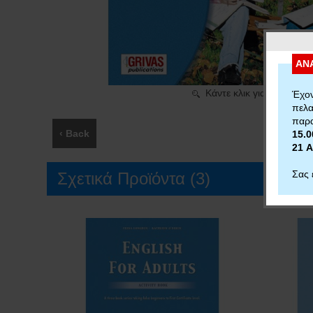
ΑΝ
Κάντε κλικ για μεγέθυνσ
Έχον
πελα
παρα
‹ Back
15.0
21 
Σας 
Σχετικά Προϊόντα (3)