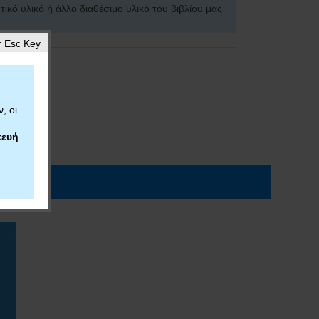
τικό υλικό ή άλλο διαθέσιμο υλικό του βιβλίου μας
 Esc Key
, οι
ευή