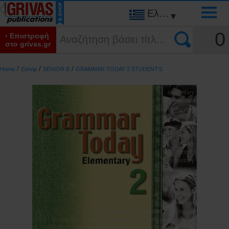
Ελληνικά
▾
0
‹ Επιστροφή
στο grivas.gr
/
/
/
Home
Eshop
SENIOR B
GRAMMAR TODAY 2 STUDENT'S