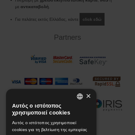
Πληρωμή με
χρεωστική/πιστωτική κάρτα
,
IRIS
ή
με
αντικαταβολή
.
Για πελάτες εκτός Ελλάδας, κάντε
click εδώ
Partners
×
Αυτός ο ιστότοπος
GREEK
χρησιμοποιεί cookies
ENGLISH
Αυτός ο ιστότοπος χρησιμοποιεί
We are social!
cookies για τη βελτίωση της εμπειρίας