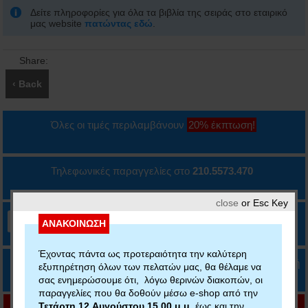
Δείτε πληροφορίες για όλα τα βιβλία της σειράς στο εταιρικό
μας website
πατώντας εδώ
.
Share:
E-mail
‹ Back
Όλες οι τιμές περιλαμβάνουν
20% έκπτωση!
Τηλεφωνικές παραγγελίες στο
210.5573.470
close
or Esc Key
ΔΩΡΕΑΝ ΑΠΟΣΤΟΛΗ
άνω των 35€ με
ή
ΑΝΑΚΟΙΝΩΣΗ
Έχοντας πάντα ως προτεραιότητα την καλύτερη
Δυνατότητα πληρωμής με κάρτα, IRIS ή αντικαταβολή
εξυπηρέτηση όλων των πελατών μας, θα θέλαμε να
σας ενημερώσουμε ότι, λόγω θερινών διακοπών, οι
παραγγελίες που θα δοθούν μέσω e-shop από την
Τετάρτη 12 Αυγούστου 15.00 μ.μ.
έως και την