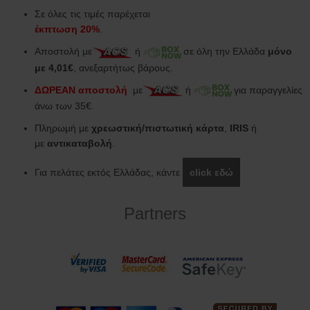
Σε όλες τις τιμές παρέχεται
έκπτωση 20%
.
Αποστολή με
ή
σε όλη την Ελλάδα
μόνο
με 4,01€
, ανεξαρτήτως βάρους.
ΔΩΡΕΑΝ αποστολή
με
ή
για παραγγελίες
άνω των 35€.
Πληρωμή με
χρεωστική/πιστωτική κάρτα
,
IRIS
ή
με
αντικαταβολή
.
Για πελάτες εκτός Ελλάδας, κάντε
click εδώ
Partners