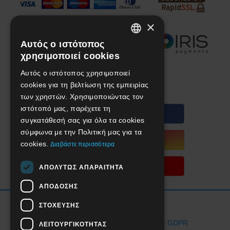
×
Αυτός ο ιστότοπος
GREEK
χρησιμοποιεί cookies
ENGLISH
Αυτός ο ιστότοπος χρησιμοποιεί
We are social!
cookies για τη βελτίωση της εμπειρίας
των χρηστών. Χρησιμοποιώντας τον
ιστότοπό μας, παρέχετε τη
συγκατάθεσή σας για όλα τα cookies
σύμφωνα με την Πολιτική μας για τα
cookies.
Διαβάστε περισσότερα
ΑΠΟΛΎΤΩΣ ΑΠΑΡΑΊΤΗΤΑ
ΑΠΌΔΟΣΗΣ
Όροι Χρήσης Ιστοσελίδας
ΣΤΌΧΕΥΣΗΣ
Προστασία Προσωπικών Δεδομένων - GDPR
ΛΕΙΤΟΥΡΓΙΚΌΤΗΤΑΣ