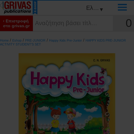
Ελληνικά
▾
0
‹ Επιστροφή
στο grivas.gr
/
/
/
/
Home
Eshop
PRE-JUNIOR
Happy Kids Pre-Junior
HAPPY KIDS PRE-JUNIOR
ACTIVITY STUDENT'S SET