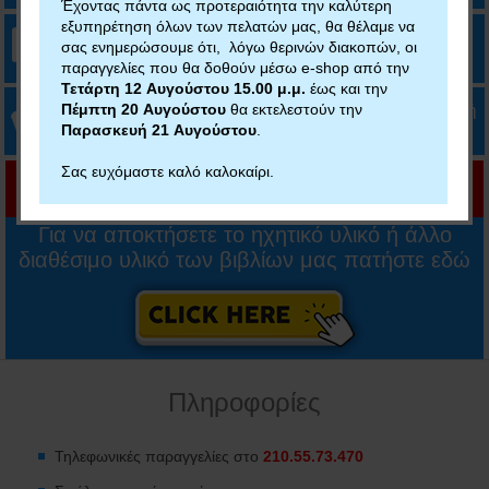
Έχοντας πάντα ως προτεραιότητα την καλύτερη
εξυπηρέτηση όλων των πελατών μας, θα θέλαμε να
ΔΩΡΕΑΝ ΑΠΟΣΤΟΛΗ
άνω των 35€ με
ή
σας ενημερώσουμε ότι, λόγω θερινών διακοπών, οι
παραγγελίες που θα δοθούν μέσω e-shop από την
Τετάρτη 12 Αυγούστου 15.00 μ.μ.
έως και την
Πέμπτη 20 Αυγούστου
θα εκτελεστούν την
Δυνατότητα πληρωμής με κάρτα, IRIS ή αντικαταβολή
Παρασκευή 21 Αυγούστου
.
Σας ευχόμαστε καλό καλοκαίρι.
Για να αποκτήσετε το ηχητικό υλικό ή άλλο
διαθέσιμο υλικό των βιβλίων μας πατήστε εδώ
Πληροφορίες
Τηλεφωνικές παραγγελίες στο
210.55.73.470