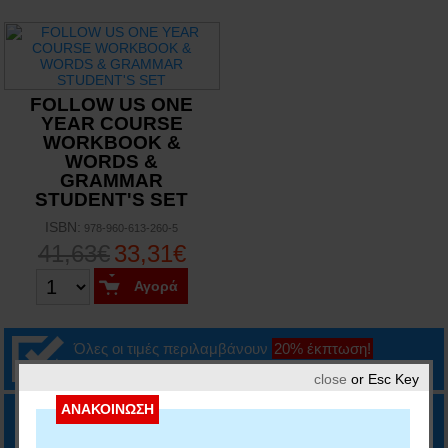
FOLLOW US ONE
YEAR COURSE
WORKBOOK &
WORDS &
GRAMMAR
STUDENT'S SET
ISBN:
978-960-613-260-5
41,63€
33,31€
Αγορά
Όλες οι τιμές περιλαμβάνουν
20% έκπτωση!
close
or Esc Key
ΑΝΑΚΟΙΝΩΣΗ
Τηλεφωνικές παραγγελίες στο
210.5573.470