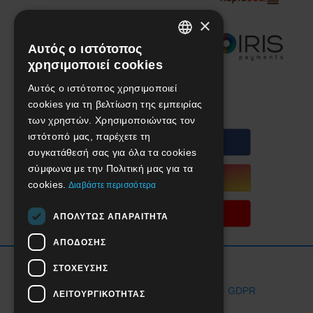
×
Αυτός ο ιστότοπος
GREEK
χρησιμοποιεί cookies
ENGLISH
Αυτός ο ιστότοπος χρησιμοποιεί
We are social!
cookies για τη βελτίωση της εμπειρίας
των χρηστών. Χρησιμοποιώντας τον
ιστότοπό μας, παρέχετε τη
συγκατάθεσή σας για όλα τα cookies
σύμφωνα με την Πολιτική μας για τα
cookies.
Διαβάστε περισσότερα
ΑΠΟΛΎΤΩΣ ΑΠΑΡΑΊΤΗΤΑ
ΑΠΌΔΟΣΗΣ
Όροι Χρήσης Ιστοσελίδας
ΣΤΌΧΕΥΣΗΣ
Προστασία Προσωπικών Δεδομένων - GDPR
ΛΕΙΤΟΥΡΓΙΚΌΤΗΤΑΣ