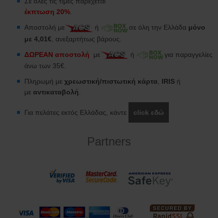
Σε όλες τις τιμές παρέχεται
έκπτωση 20%
.
Αποστολή με
ή
σε όλη την Ελλάδα
μόνο
με 4,01€
, ανεξαρτήτως βάρους.
ΔΩΡΕΑΝ αποστολή
με
ή
για παραγγελίες
άνω των 35€.
Πληρωμή με
χρεωστική/πιστωτική κάρτα
,
IRIS
ή
με
αντικαταβολή
.
Για πελάτες εκτός Ελλάδας, κάντε
click εδώ
Partners